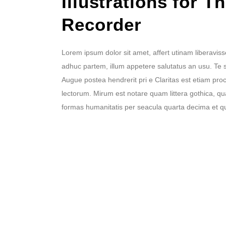
Illustrations for T
Recorder
Lorem ipsum dolor sit amet, affert utinam liberaviss
adhuc partem, illum appetere salutatus an usu. Te 
Augue postea hendrerit pri e Claritas est etiam p
lectorum. Mirum est notare quam littera gothica, 
formas humanitatis per seacula quarta decima et q