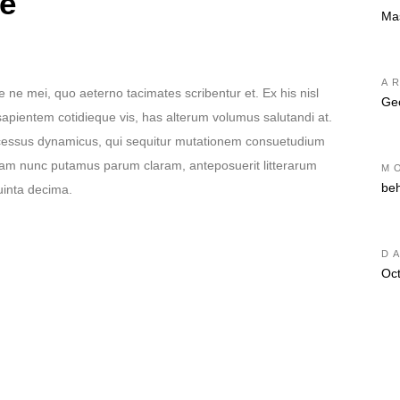
he
Ma
A
e ne mei, quo aeterno tacimates scribentur et. Ex his nisl
Ge
sapientem cotidieque vis, has alterum volumus salutandi at.
rocessus dynamicus, qui sequitur mutationem consuetudium
quam nunc putamus parum claram, anteposuerit litterarum
M
be
uinta decima.
D
Oc