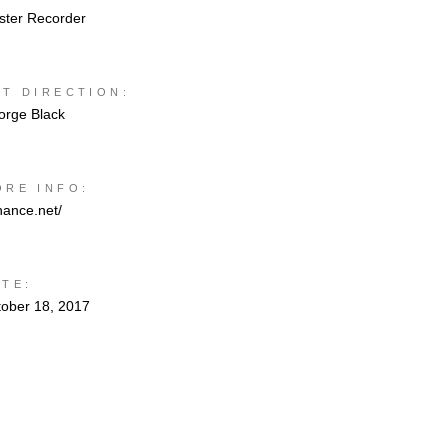
ster Recorder
RT DIRECTION:
orge Black
ORE INFO:
hance.net/
ATE:
tober 18, 2017