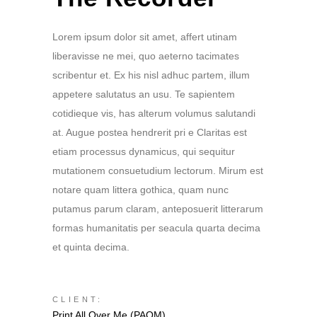
Lorem ipsum dolor sit amet, affert utinam
liberavisse ne mei, quo aeterno tacimates
scribentur et. Ex his nisl adhuc partem, illum
appetere salutatus an usu. Te sapientem
cotidieque vis, has alterum volumus salutandi
at. Augue postea hendrerit pri e Claritas est
etiam processus dynamicus, qui sequitur
mutationem consuetudium lectorum. Mirum est
notare quam littera gothica, quam nunc
putamus parum claram, anteposuerit litterarum
formas humanitatis per seacula quarta decima
et quinta decima.
CLIENT:
Print All Over Me (PAOM)