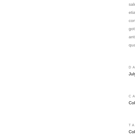
sal
eti
con
go
ant
qua
D
Jul
C
Col
T
Col