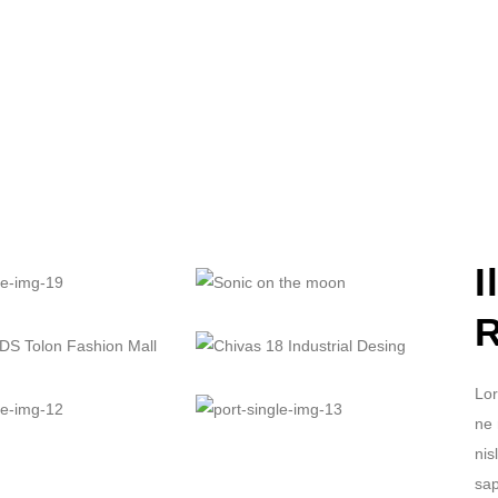
I
R
Lor
ne 
nis
sap