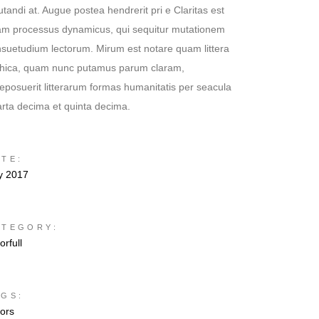
utandi at. Augue postea hendrerit pri e Claritas est
am processus dynamicus, qui sequitur mutationem
suetudium lectorum. Mirum est notare quam littera
thica, quam nunc putamus parum claram,
eposuerit litterarum formas humanitatis per seacula
rta decima et quinta decima.
ATE:
y 2017
ATEGORY:
orfull
AGS:
ors