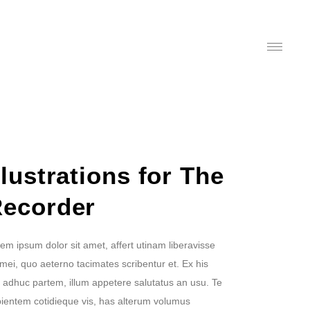
llustrations for The
ecorder
em ipsum dolor sit amet, affert utinam liberavisse
mei, quo aeterno tacimates scribentur et. Ex his
l adhuc partem, illum appetere salutatus an usu. Te
ientem cotidieque vis, has alterum volumus