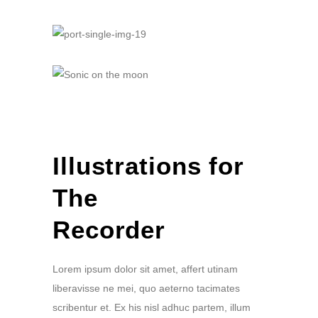
Illustrations for
The
Recorder
Lorem ipsum dolor sit amet, affert utinam
liberavisse ne mei, quo aeterno tacimates
scribentur et. Ex his nisl adhuc partem, illum