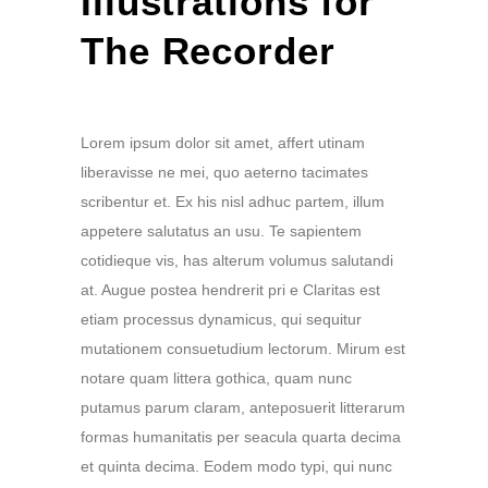
Illustrations for
The Recorder
Lorem ipsum dolor sit amet, affert utinam
liberavisse ne mei, quo aeterno tacimates
scribentur et. Ex his nisl adhuc partem, illum
appetere salutatus an usu. Te sapientem
cotidieque vis, has alterum volumus salutandi
at. Augue postea hendrerit pri e Claritas est
etiam processus dynamicus, qui sequitur
mutationem consuetudium lectorum. Mirum est
notare quam littera gothica, quam nunc
putamus parum claram, anteposuerit litterarum
formas humanitatis per seacula quarta decima
et quinta decima. Eodem modo typi, qui nunc