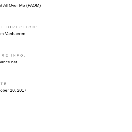
nt All Over Me (PAOM)
RT DIRECTION:
am Vanhaeren
ORE INFO:
hance.net
ATE:
tober 10, 2017