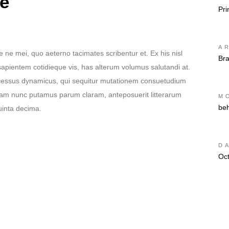
he
Pri
A
e ne mei, quo aeterno tacimates scribentur et. Ex his nisl
Br
sapientem cotidieque vis, has alterum volumus salutandi at.
rocessus dynamicus, qui sequitur mutationem consuetudium
quam nunc putamus parum claram, anteposuerit litterarum
M
be
uinta decima.
D
Oc