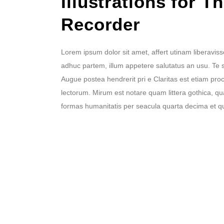
Illustrations for T
Recorder
Lorem ipsum dolor sit amet, affert utinam liberaviss
adhuc partem, illum appetere salutatus an usu. Te 
Augue postea hendrerit pri e Claritas est etiam p
lectorum. Mirum est notare quam littera gothica, 
formas humanitatis per seacula quarta decima et q