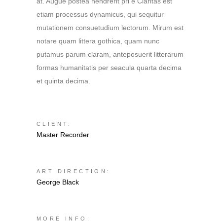
at. Augue postea hendrerit pri e Claritas est
etiam processus dynamicus, qui sequitur
mutationem consuetudium lectorum. Mirum est
notare quam littera gothica, quam nunc
putamus parum claram, anteposuerit litterarum
formas humanitatis per seacula quarta decima
et quinta decima.
CLIENT:
Master Recorder
ART DIRECTION:
George Black
MORE INFO: