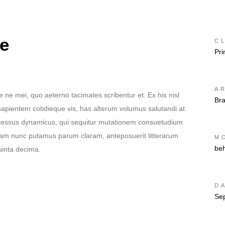
he
CL
Pri
A
e ne mei, quo aeterno tacimates scribentur et. Ex his nisl
Br
sapientem cotidieque vis, has alterum volumus salutandi at.
rocessus dynamicus, qui sequitur mutationem consuetudium
quam nunc putamus parum claram, anteposuerit litterarum
M
be
uinta decima.
D
Se