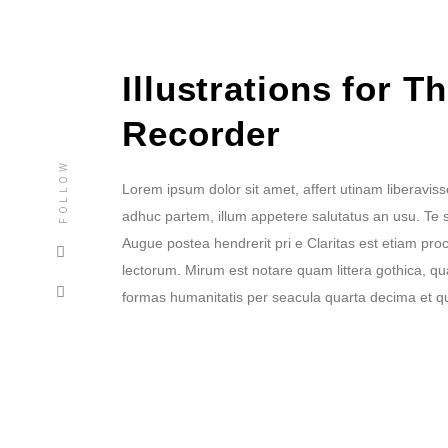
Illustrations for T
Recorder
FOLLOW
Lorem ipsum dolor sit amet, affert utinam liberaviss
adhuc partem, illum appetere salutatus an usu. Te 
Augue postea hendrerit pri e Claritas est etiam p
lectorum. Mirum est notare quam littera gothica, 
formas humanitatis per seacula quarta decima et q