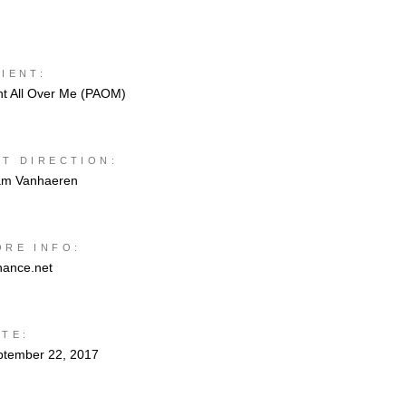
IENT:
nt All Over Me (PAOM)
RT DIRECTION:
am Vanhaeren
ORE INFO:
hance.net
ATE:
ptember 22, 2017